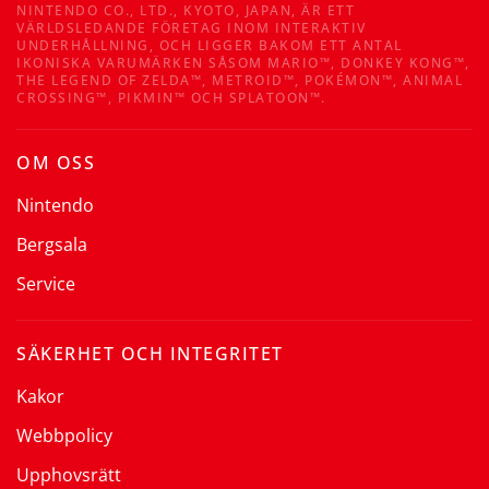
NINTENDO CO., LTD., KYOTO, JAPAN, ÄR ETT
VÄRLDSLEDANDE FÖRETAG INOM INTERAKTIV
UNDERHÅLLNING, OCH LIGGER BAKOM ETT ANTAL
IKONISKA VARUMÄRKEN SÅSOM MARIO™, DONKEY KONG™,
THE LEGEND OF ZELDA™, METROID™, POKÉMON™, ANIMAL
CROSSING™, PIKMIN™ OCH SPLATOON™.
OM OSS
Nintendo
Bergsala
Service
SÄKERHET OCH INTEGRITET
Kakor
Webbpolicy
Upphovsrätt