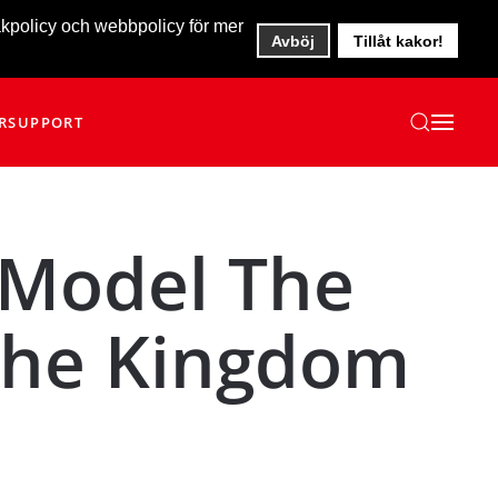
akpolicy och webbpolicy för mer
Avböj
Tillåt kakor!
R
SUPPORT
 Model The
 the Kingdom