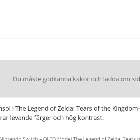
Du måste godkänna kakor och ladda om sidan
nsol i The Legend of Zelda: Tears of the Kingd
rar levande färger och hög kontrast.
intendo Switch – OLED Model The Legend of Zelda: Tears of