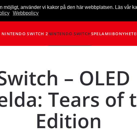
m möjligt, använder vi kakor på den här webbplatsen. Läs vår k
licy
Webbpolicy
NINTENDO SWITCH 2
NINTENDO SWITCH
SPEL
AMIIBO
NYHETE
Switch – OLED
elda: Tears of
Edition