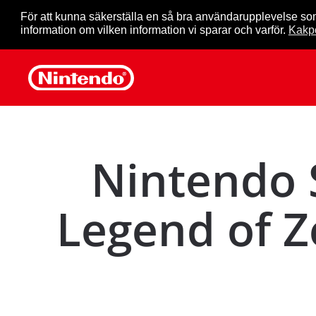
För att kunna säkerställa en så bra användarupplevelse so
information om vilken information vi sparar och varför.
Kakpo
Skip to main content
Nintendo 
Legend of Z