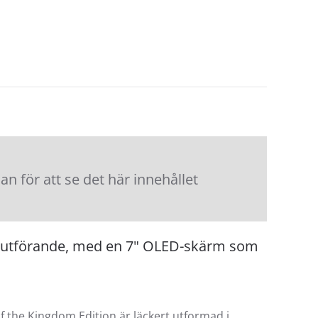
 för att se det här innehållet
om-utförande, med en 7" OLED-skärm som
 the Kingdom Edition är läckert utformad i