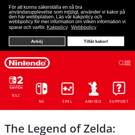
För att kunna säkerställa en så bra
användarupplevelse som möjligt, använder vi kakor på
Skip to main content
den här webbplatsen. Läs vår kakpolicy och
webbpolicy för mer information om vilken information vi
sparar och varför.
Kakpolicy
Webbpolicy
Avböj
Tillåt kakor!
NS2
NS
SPEL
AMIIBO
SUPPORT
The Legend of Zelda: