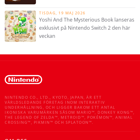
TISDAG, 19 MAJ 2026
Yoshi And The Mysterious Book lanseras
exklusivt på Nintendo Switch 2 den här
veckan
NINTENDO CO., LTD., KYOTO, JAPAN, ÄR ETT
VÄRLDSLEDANDE FÖRETAG INOM INTERAKTIV
UNDERHÅLLNING, OCH LIGGER BAKOM ETT ANTAL
IKONISKA VARUMÄRKEN SÅSOM MARIO™, DONKEY KONG™,
THE LEGEND OF ZELDA™, METROID™, POKÉMON™, ANIMAL
CROSSING™, PIKMIN™ OCH SPLATOON™.