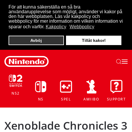
För att kunna säkerställa en så bra
användarupplevelse som möjligt, använder vi kakor på
Skip to main content
den här webbplatsen. Läs vår kakpolicy och
webbpolicy för mer information om vilken information vi
sparar och varför.
Kakpolicy
Webbpolicy
Avböj
Tillåt kakor!
NS2
NS
SPEL
AMIIBO
SUPPORT
Xenoblade Chronicles 3