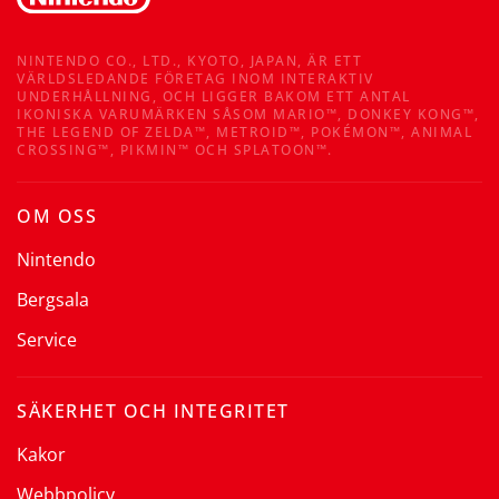
NINTENDO CO., LTD., KYOTO, JAPAN, ÄR ETT
VÄRLDSLEDANDE FÖRETAG INOM INTERAKTIV
UNDERHÅLLNING, OCH LIGGER BAKOM ETT ANTAL
IKONISKA VARUMÄRKEN SÅSOM MARIO™, DONKEY KONG™,
THE LEGEND OF ZELDA™, METROID™, POKÉMON™, ANIMAL
CROSSING™, PIKMIN™ OCH SPLATOON™.
OM OSS
Nintendo
Bergsala
Service
SÄKERHET OCH INTEGRITET
Kakor
Webbpolicy