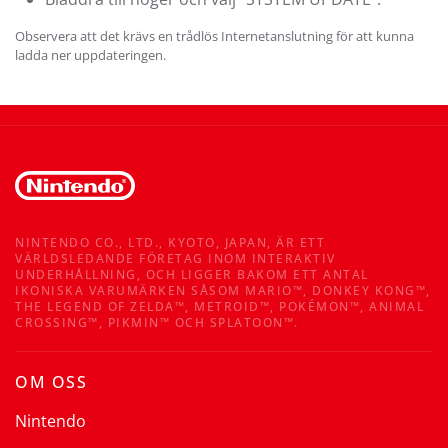
Observera att det krävs en trådlös Internetanslutning för att kunna
ladda ner uppdateringen.
NINTENDO CO., LTD., KYOTO, JAPAN, ÄR ETT
VÄRLDSLEDANDE FÖRETAG INOM INTERAKTIV
UNDERHÅLLNING, OCH LIGGER BAKOM ETT ANTAL
IKONISKA VARUMÄRKEN SÅSOM MARIO™, DONKEY KONG™,
THE LEGEND OF ZELDA™, METROID™, POKÉMON™, ANIMAL
CROSSING™, PIKMIN™ OCH SPLATOON™.
OM OSS
Nintendo