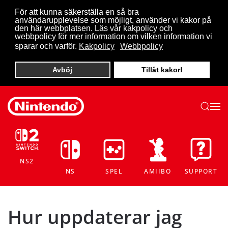
För att kunna säkerställa en så bra
användarupplevelse som möjligt, använder vi kakor på
Skip to main content
den här webbplatsen. Läs vår kakpolicy och
webbpolicy för mer information om vilken information vi
sparar och varför.
Kakpolicy
Webbpolicy
Avböj
Tillåt kakor!
NS2
NS
SPEL
AMIIBO
SUPPORT
Hur uppdaterar jag