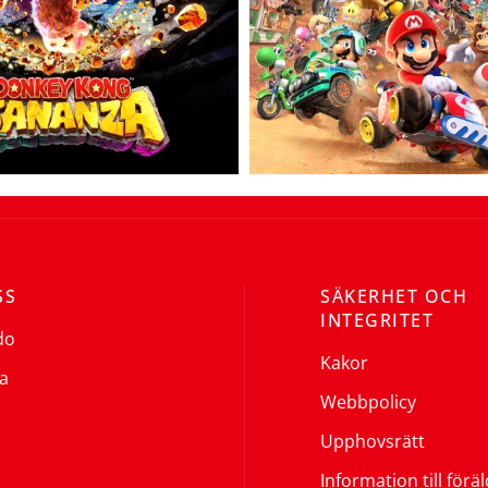
SS
SÄKERHET OCH
INTEGRITET
do
Kakor
a
Webbpolicy
Upphovsrätt
Information till förä