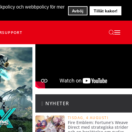
akpolicy och webbpolicy för mer
Avböj
Tillåt kakor!
R
SUPPORT
NYHETER
TISDAG, 4 AUGUSTI
Fire Emblem: Fortune’s Weave
Direct med strategiska strider
och en berättelse om gudar