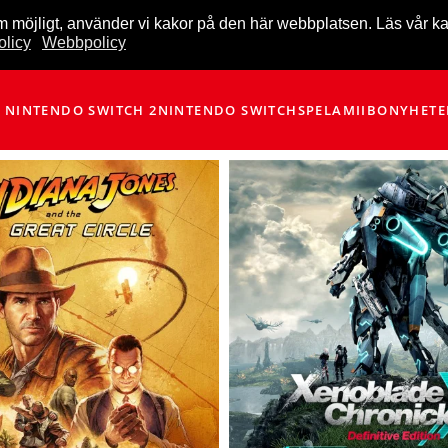
m möjligt, använder vi kakor på den här webbplatsen. Läs vår k
licy
Webbpolicy
NINTENDO SWITCH 2
NINTENDO SWITCH
SPEL
AMIIBO
NYHETE