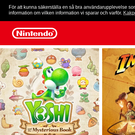
För att kunna säkerställa en så bra användarupplevelse so
information om vilken information vi sparar och varför.
Kakpo
Skip to main content