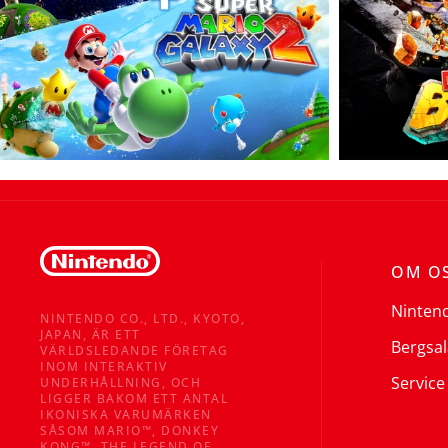
OM O
Ninten
NINTENDO CO., LTD., KYOTO,
JAPAN, ÄR ETT
Bergsal
VÄRLDSLEDANDE FÖRETAG
INOM INTERAKTIV
Service
UNDERHÅLLNING, OCH
LIGGER BAKOM ETT ANTAL
IKONISKA VARUMÄRKEN
SÅSOM MARIO™, DONKEY
KONG™, THE LEGEND OF