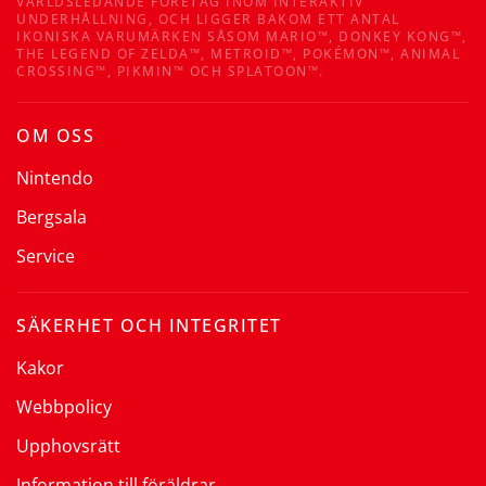
VÄRLDSLEDANDE FÖRETAG INOM INTERAKTIV
UNDERHÅLLNING, OCH LIGGER BAKOM ETT ANTAL
IKONISKA VARUMÄRKEN SÅSOM MARIO™, DONKEY KONG™,
THE LEGEND OF ZELDA™, METROID™, POKÉMON™, ANIMAL
CROSSING™, PIKMIN™ OCH SPLATOON™.
OM OSS
Nintendo
Bergsala
Service
SÄKERHET OCH INTEGRITET
Kakor
Webbpolicy
Upphovsrätt
Information till föräldrar