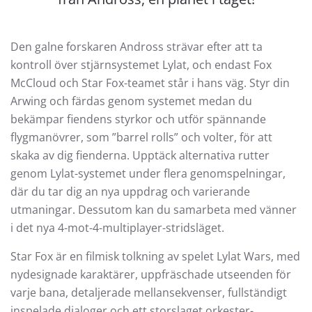
Den galne forskaren Andross strävar efter att ta
kontroll över stjärnsystemet Lylat, och endast Fox
McCloud och Star Fox-teamet står i hans väg. Styr din
Arwing och färdas genom systemet medan du
bekämpar fiendens styrkor och utför spännande
flygmanövrer, som ”barrel rolls” och volter, för att
skaka av dig fienderna. Upptäck alternativa rutter
genom Lylat-systemet under flera genomspelningar,
där du tar dig an nya uppdrag och varierande
utmaningar. Dessutom kan du samarbeta med vänner
i det nya 4-mot-4-multiplayer-stridsläget.
Star Fox är en filmisk tolkning av spelet Lylat Wars, med
nydesignade karaktärer, uppfräschade utseenden för
varje bana, detaljerade mellansekvenser, fullständigt
inspelade dialoger och ett storslaget orkester-