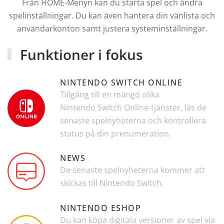
Från HOME-Menyn kan du starta spel och ändra
spelinställningar. Du kan även hantera din vänlista och
användarkonton samt justera systeminställningar.
Funktioner i fokus
NINTENDO SWITCH ONLINE
Tillgång till en mängd olika
Nintendo Switch
Online-tjänster, läs de
senaste spelnyheterna och kontrollera
status på din prenumeration.
NEWS
De senaste spelnyheterna kommer att
skickas till Nintendo Switch.
NINTENDO ESHOP
Du kan köpa digitala versioner av spel via