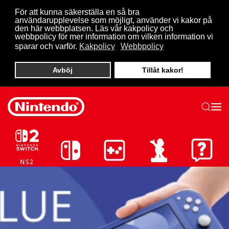
För att kunna säkerställa en så bra
användarupplevelse som möjligt, använder vi kakor på
Skip to main content
den här webbplatsen. Läs vår kakpolicy och
webbpolicy för mer information om vilken information vi
sparar och varför.
Kakpolicy
Webbpolicy
Avböj
Tillåt kakor!
NS2
NS
SPEL
AMIIBO
SUPPORT