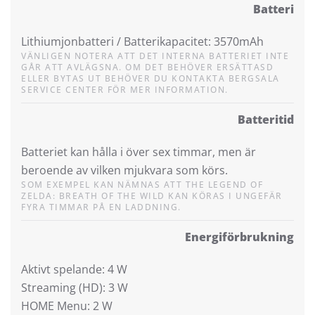
Batteri
Lithiumjonbatteri / Batterikapacitet: 3570mAh
VÄNLIGEN NOTERA ATT DET INTERNA BATTERIET INTE
GÅR ATT AVLÄGSNA. OM DET BEHÖVER ERSÄTTASD
ELLER BYTAS UT BEHÖVER DU KONTAKTA BERGSALA
SERVICE CENTER FÖR MER INFORMATION.
Batteritid
Batteriet kan hålla i över sex timmar, men är
beroende av vilken mjukvara som körs.
SOM EXEMPEL KAN NÄMNAS ATT THE LEGEND OF
ZELDA: BREATH OF THE WILD KAN KÖRAS I UNGEFÄR
FYRA TIMMAR PÅ EN LADDNING.
Energiförbrukning
Aktivt spelande: 4 W
Streaming (HD): 3 W
HOME Menu: 2 W