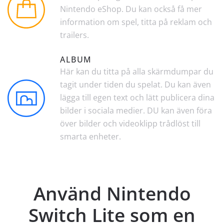
Nintendo eShop. Du kan också få mer
information om spel, titta på reklam och
trailers.
ALBUM
Här kan du titta på alla skärmdumpar du
tagit under tiden du spelat. Du kan även
lägga till egen text och lätt publicera dina
bilder i sociala medier. DU kan även föra
över bilder och videoklipp trådlöst till
smarta enheter.
Använd Nintendo
Switch Lite som en