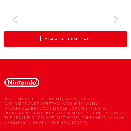
VISA ALLA KONSOLPAKET
NINTENDO CO., LTD., KYOTO, JAPAN, ÄR ETT
VÄRLDSLEDANDE FÖRETAG INOM INTERAKTIV
UNDERHÅLLNING, OCH LIGGER BAKOM ETT ANTAL
IKONISKA VARUMÄRKEN SÅSOM MARIO™, DONKEY KONG™,
THE LEGEND OF ZELDA™, METROID™, POKÉMON™, ANIMAL
CROSSING™, PIKMIN™ OCH SPLATOON™.