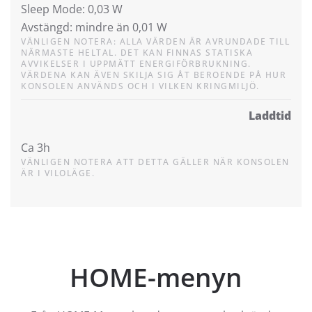
Sleep Mode: 0,03 W
Avstängd: mindre än 0,01 W
VÄNLIGEN NOTERA: ALLA VÄRDEN ÄR AVRUNDADE TILL
NÄRMASTE HELTAL. DET KAN FINNAS STATISKA
AVVIKELSER I UPPMÄTT ENERGIFÖRBRUKNING.
VÄRDENA KAN ÄVEN SKILJA SIG ÅT BEROENDE PÅ HUR
KONSOLEN ANVÄNDS OCH I VILKEN KRINGMILJÖ.
Laddtid
Ca 3h
VÄNLIGEN NOTERA ATT DETTA GÄLLER NÄR KONSOLEN
ÄR I VILOLÄGE.
HOME-menyn