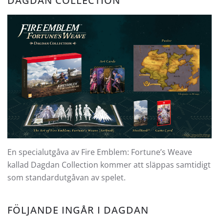
DAGDAN COLLECTION
En specialutgåva av Fire Emblem: Fortune’s Weave
kallad Dagdan Collection kommer att släppas samtidigt
som standardutgåvan av spelet.
FÖLJANDE INGÅR I DAGDAN