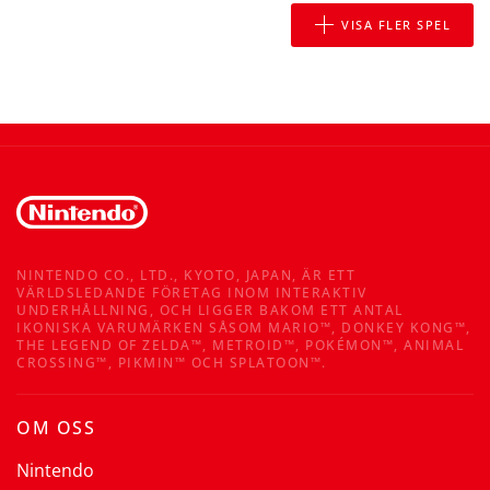
VISA FLER SPEL
NINTENDO CO., LTD., KYOTO, JAPAN, ÄR ETT
VÄRLDSLEDANDE FÖRETAG INOM INTERAKTIV
UNDERHÅLLNING, OCH LIGGER BAKOM ETT ANTAL
IKONISKA VARUMÄRKEN SÅSOM MARIO™, DONKEY KONG™,
THE LEGEND OF ZELDA™, METROID™, POKÉMON™, ANIMAL
CROSSING™, PIKMIN™ OCH SPLATOON™.
OM OSS
Nintendo