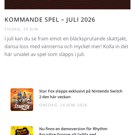
KOMMANDE SPEL – JULI 2026
TISDAG, 30 JUNI
I juli kan du se fram emot en bläcksprutande skattjakt,
dansa loss med vännerna och mycket mer! Kolla in det
här urvalet av spel som släpps i juli.
Star Fox släpps exklusivt på Nintendo Switch
2 den här veckan
ONSDAG, 24 JUNI 2026
Nu finns en demoversion för Rhythm
Paradise Groove att ladda ned