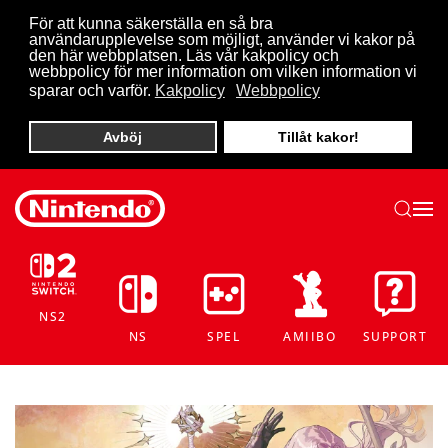
För att kunna säkerställa en så bra
användarupplevelse som möjligt, använder vi kakor på
Skip to main content
den här webbplatsen. Läs vår kakpolicy och
webbpolicy för mer information om vilken information vi
sparar och varför.
Kakpolicy
Webbpolicy
Avböj
Tillåt kakor!
NS2
NS
SPEL
AMIIBO
SUPPORT