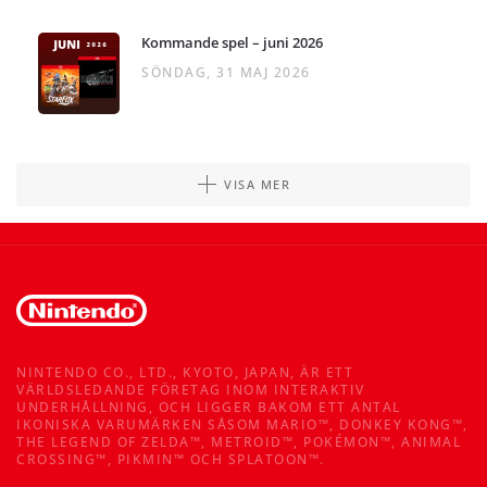
Kommande spel – juni 2026
SÖNDAG, 31 MAJ 2026
VISA MER
NINTENDO CO., LTD., KYOTO, JAPAN, ÄR ETT
VÄRLDSLEDANDE FÖRETAG INOM INTERAKTIV
UNDERHÅLLNING, OCH LIGGER BAKOM ETT ANTAL
IKONISKA VARUMÄRKEN SÅSOM MARIO™, DONKEY KONG™,
THE LEGEND OF ZELDA™, METROID™, POKÉMON™, ANIMAL
CROSSING™, PIKMIN™ OCH SPLATOON™.