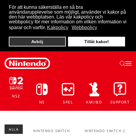
För att kunna säkerställa en så bra
användarupplevelse som möjligt, använder vi kakor på
Skip to main content
den här webbplatsen. Läs vår kakpolicy och
webbpolicy för mer information om vilken information vi
sparar och varför.
Kakpolicy
Webbpolicy
Avböj
Tillåt kakor!
NS2
NS
SPEL
AMIIBO
SUPPORT
ALLA
NINTENDO SWITCH
NINTENDO SWITCH 2