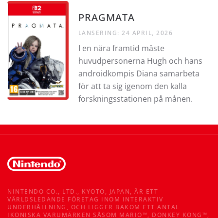
PRAGMATA
LANSERING: 24 APRIL, 2026
I en nära framtid måste
huvudpersonerna Hugh och hans
androidkompis Diana samarbeta
för att ta sig igenom den kalla
forskningsstationen på månen.
NINTENDO CO., LTD., KYOTO, JAPAN, ÄR ETT
VÄRLDSLEDANDE FÖRETAG INOM INTERAKTIV
UNDERHÅLLNING, OCH LIGGER BAKOM ETT ANTAL
IKONISKA VARUMÄRKEN SÅSOM MARIO™, DONKEY KONG™,