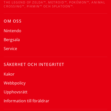
THE LEGEND OF ZELDA™, METROID™, POKÉMON™, ANIMAL
CROSSING™, PIKMIN™ OCH SPLATOON™.
OM OSS
Nintendo
Bergsala
Service
SÄKERHET OCH INTEGRITET
Kakor
Webbpolicy
Upphovsrätt
Information till föräldrar