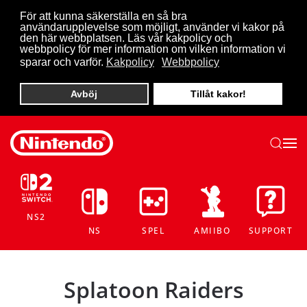
För att kunna säkerställa en så bra
användarupplevelse som möjligt, använder vi kakor på
Skip to main content
den här webbplatsen. Läs vår kakpolicy och
webbpolicy för mer information om vilken information vi
sparar och varför.
Kakpolicy
Webbpolicy
Avböj
Tillåt kakor!
NS2
NS
SPEL
AMIIBO
SUPPORT
Splatoon Raiders