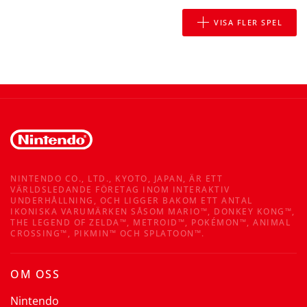
VISA FLER SPEL
NINTENDO CO., LTD., KYOTO, JAPAN, ÄR ETT
VÄRLDSLEDANDE FÖRETAG INOM INTERAKTIV
UNDERHÅLLNING, OCH LIGGER BAKOM ETT ANTAL
IKONISKA VARUMÄRKEN SÅSOM MARIO™, DONKEY KONG™,
THE LEGEND OF ZELDA™, METROID™, POKÉMON™, ANIMAL
CROSSING™, PIKMIN™ OCH SPLATOON™.
OM OSS
Nintendo