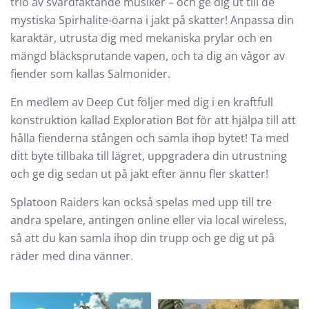
trio av svärdfäktande musiker – och ge dig ut till de
mystiska Spirhalite-öarna i jakt på skatter! Anpassa din
karaktär, utrusta dig med mekaniska prylar och en
mängd bläcksprutande vapen, och ta dig an vågor av
fiender som kallas Salmonider.
En medlem av Deep Cut följer med dig i en kraftfull
konstruktion kallad Exploration Bot för att hjälpa till att
hålla fienderna stången och samla ihop bytet! Ta med
ditt byte tillbaka till lägret, uppgradera din utrustning
och ge dig sedan ut på jakt efter ännu fler skatter!
Splatoon Raiders kan också spelas med upp till tre
andra spelare, antingen online eller via local wireless,
så att du kan samla ihop din trupp och ge dig ut på
räder med dina vänner.