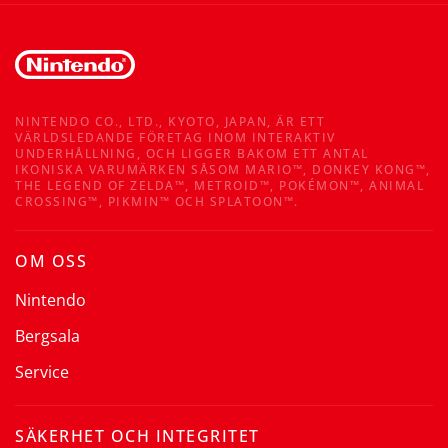
NINTENDO CO., LTD., KYOTO, JAPAN, ÄR ETT
VÄRLDSLEDANDE FÖRETAG INOM INTERAKTIV
UNDERHÅLLNING, OCH LIGGER BAKOM ETT ANTAL
IKONISKA VARUMÄRKEN SÅSOM MARIO™, DONKEY KONG™,
THE LEGEND OF ZELDA™, METROID™, POKÉMON™, ANIMAL
CROSSING™, PIKMIN™ OCH SPLATOON™.
OM OSS
Nintendo
Bergsala
Service
SÄKERHET OCH INTEGRITET