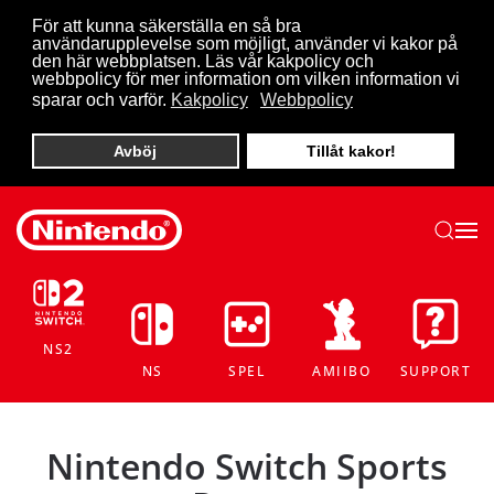
För att kunna säkerställa en så bra
användarupplevelse som möjligt, använder vi kakor på
Skip to main content
den här webbplatsen. Läs vår kakpolicy och
webbpolicy för mer information om vilken information vi
sparar och varför.
Kakpolicy
Webbpolicy
Avböj
Tillåt kakor!
NS2
NS
SPEL
AMIIBO
SUPPORT
Nintendo Switch Sports