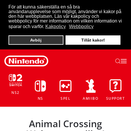
För att kunna säkerställa en så bra
användarupplevelse som möjligt, använder vi kakor på
Skip to main content
den här webbplatsen. Läs vår kakpolicy och
webbpolicy för mer information om vilken information vi
sparar och varför.
Kakpolicy
Webbpolicy
Avböj
Tillåt kakor!
NS2
NS
SPEL
AMIIBO
SUPPORT
Animal Crossing