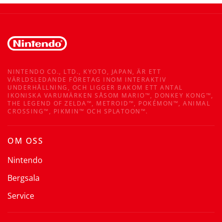
NINTENDO CO., LTD., KYOTO, JAPAN, ÄR ETT
VÄRLDSLEDANDE FÖRETAG INOM INTERAKTIV
UNDERHÅLLNING, OCH LIGGER BAKOM ETT ANTAL
IKONISKA VARUMÄRKEN SÅSOM MARIO™, DONKEY KONG™,
THE LEGEND OF ZELDA™, METROID™, POKÉMON™, ANIMAL
CROSSING™, PIKMIN™ OCH SPLATOON™.
OM OSS
Nintendo
Bergsala
Service