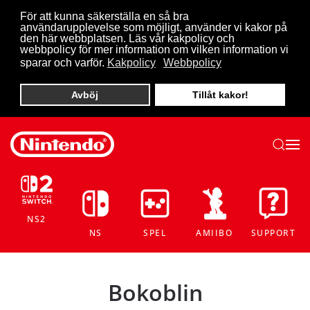
För att kunna säkerställa en så bra
användarupplevelse som möjligt, använder vi kakor på
Skip to main content
den här webbplatsen. Läs vår kakpolicy och
webbpolicy för mer information om vilken information vi
sparar och varför.
Kakpolicy
Webbpolicy
Avböj
Tillåt kakor!
NS2
NS
SPEL
AMIIBO
SUPPORT
Bokoblin