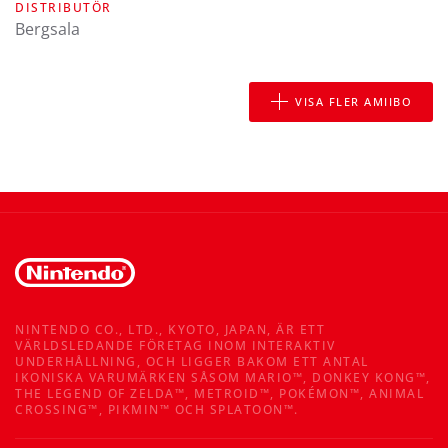
DISTRIBUTÖR
Bergsala
VISA FLER AMIIBO
NINTENDO CO., LTD., KYOTO, JAPAN, ÄR ETT
VÄRLDSLEDANDE FÖRETAG INOM INTERAKTIV
UNDERHÅLLNING, OCH LIGGER BAKOM ETT ANTAL
IKONISKA VARUMÄRKEN SÅSOM MARIO™, DONKEY KONG™,
THE LEGEND OF ZELDA™, METROID™, POKÉMON™, ANIMAL
CROSSING™, PIKMIN™ OCH SPLATOON™.