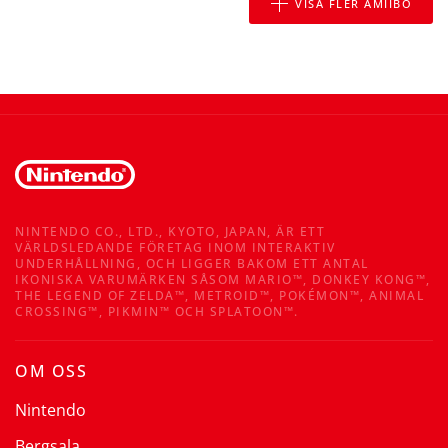
VISA FLER AMIIBO
NINTENDO CO., LTD., KYOTO, JAPAN, ÄR ETT
VÄRLDSLEDANDE FÖRETAG INOM INTERAKTIV
UNDERHÅLLNING, OCH LIGGER BAKOM ETT ANTAL
IKONISKA VARUMÄRKEN SÅSOM MARIO™, DONKEY KONG™,
THE LEGEND OF ZELDA™, METROID™, POKÉMON™, ANIMAL
CROSSING™, PIKMIN™ OCH SPLATOON™.
OM OSS
Nintendo
Bergsala