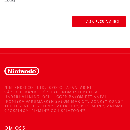
2026
VISA FLER AMIIBO
NINTENDO CO., LTD., KYOTO, JAPAN, ÄR ETT
VÄRLDSLEDANDE FÖRETAG INOM INTERAKTIV
UNDERHÅLLNING, OCH LIGGER BAKOM ETT ANTAL
IKONISKA VARUMÄRKEN SÅSOM MARIO™, DONKEY KONG™,
THE LEGEND OF ZELDA™, METROID™, POKÉMON™, ANIMAL
CROSSING™, PIKMIN™ OCH SPLATOON™.
OM OSS