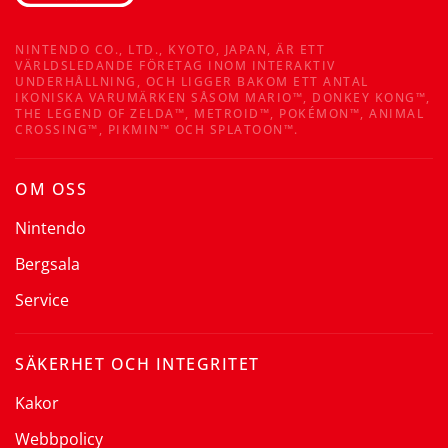
NINTENDO CO., LTD., KYOTO, JAPAN, ÄR ETT
VÄRLDSLEDANDE FÖRETAG INOM INTERAKTIV
UNDERHÅLLNING, OCH LIGGER BAKOM ETT ANTAL
IKONISKA VARUMÄRKEN SÅSOM MARIO™, DONKEY KONG™,
THE LEGEND OF ZELDA™, METROID™, POKÉMON™, ANIMAL
CROSSING™, PIKMIN™ OCH SPLATOON™.
OM OSS
Nintendo
Bergsala
Service
SÄKERHET OCH INTEGRITET
Kakor
Webbpolicy