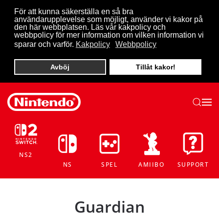
För att kunna säkerställa en så bra
användarupplevelse som möjligt, använder vi kakor på
Skip to main content
den här webbplatsen. Läs vår kakpolicy och
webbpolicy för mer information om vilken information vi
sparar och varför.
Kakpolicy
Webbpolicy
Avböj
Tillåt kakor!
NS2
NS
SPEL
AMIIBO
SUPPORT
Guardian