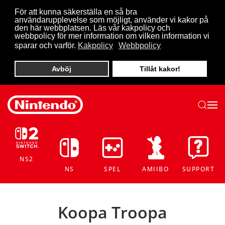
För att kunna säkerställa en så bra
användarupplevelse som möjligt, använder vi kakor på
Skip to main content
den här webbplatsen. Läs vår kakpolicy och
webbpolicy för mer information om vilken information vi
sparar och varför.
Kakpolicy
Webbpolicy
Avböj
Tillåt kakor!
NS2
NS
SPEL
AMIIBO
SUPPORT
Koopa Troopa