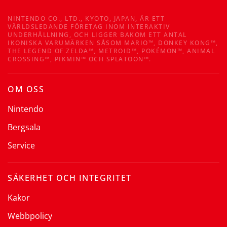
NINTENDO CO., LTD., KYOTO, JAPAN, ÄR ETT
VÄRLDSLEDANDE FÖRETAG INOM INTERAKTIV
UNDERHÅLLNING, OCH LIGGER BAKOM ETT ANTAL
IKONISKA VARUMÄRKEN SÅSOM MARIO™, DONKEY KONG™,
THE LEGEND OF ZELDA™, METROID™, POKÉMON™, ANIMAL
CROSSING™, PIKMIN™ OCH SPLATOON™.
OM OSS
Nintendo
Bergsala
Service
SÄKERHET OCH INTEGRITET
Kakor
Webbpolicy