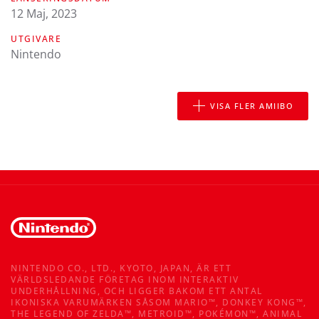
12 Maj, 2023
UTGIVARE
Nintendo
VISA FLER AMIIBO
NINTENDO CO., LTD., KYOTO, JAPAN, ÄR ETT
VÄRLDSLEDANDE FÖRETAG INOM INTERAKTIV
UNDERHÅLLNING, OCH LIGGER BAKOM ETT ANTAL
IKONISKA VARUMÄRKEN SÅSOM MARIO™, DONKEY KONG™,
THE LEGEND OF ZELDA™, METROID™, POKÉMON™, ANIMAL