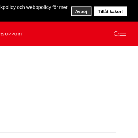
akpolicy och webbpolicy för mer
Avböj
Tillåt kakor!
R
SUPPORT