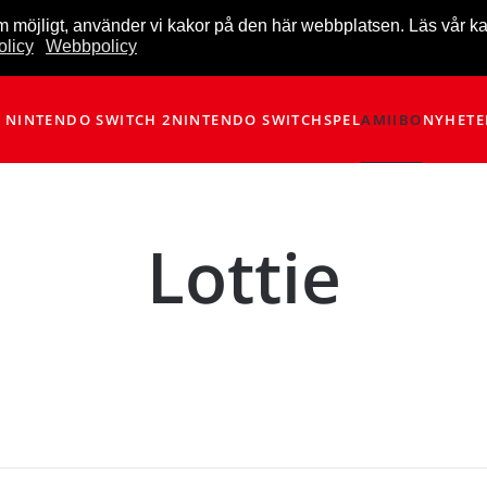
m möjligt, använder vi kakor på den här webbplatsen. Läs vår k
licy
Webbpolicy
NINTENDO SWITCH 2
NINTENDO SWITCH
SPEL
AMIIBO
NYHETE
Lottie