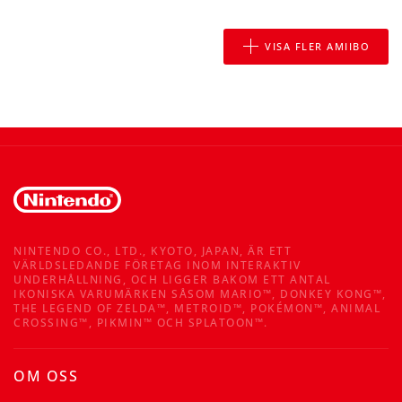
VISA FLER AMIIBO
NINTENDO CO., LTD., KYOTO, JAPAN, ÄR ETT
VÄRLDSLEDANDE FÖRETAG INOM INTERAKTIV
UNDERHÅLLNING, OCH LIGGER BAKOM ETT ANTAL
IKONISKA VARUMÄRKEN SÅSOM MARIO™, DONKEY KONG™,
THE LEGEND OF ZELDA™, METROID™, POKÉMON™, ANIMAL
CROSSING™, PIKMIN™ OCH SPLATOON™.
OM OSS