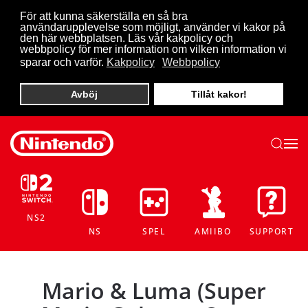
För att kunna säkerställa en så bra
användarupplevelse som möjligt, använder vi kakor på
Skip to main content
den här webbplatsen. Läs vår kakpolicy och
webbpolicy för mer information om vilken information vi
sparar och varför.
Kakpolicy
Webbpolicy
Avböj
Tillåt kakor!
NS2
NS
SPEL
AMIIBO
SUPPORT
Mario & Luma (Super