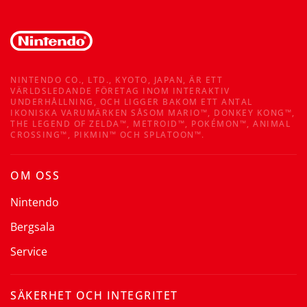
NINTENDO CO., LTD., KYOTO, JAPAN, ÄR ETT
VÄRLDSLEDANDE FÖRETAG INOM INTERAKTIV
UNDERHÅLLNING, OCH LIGGER BAKOM ETT ANTAL
IKONISKA VARUMÄRKEN SÅSOM MARIO™, DONKEY KONG™,
THE LEGEND OF ZELDA™, METROID™, POKÉMON™, ANIMAL
CROSSING™, PIKMIN™ OCH SPLATOON™.
OM OSS
Nintendo
Bergsala
Service
SÄKERHET OCH INTEGRITET