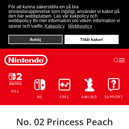
För att kunna säkerställa en så bra
användarupplevelse som möjligt, använder vi kakor på
Skip to main content
den här webbplatsen. Läs vår kakpolicy och
webbpolicy för mer information om vilken information vi
sparar och varför.
Kakpolicy
Webbpolicy
Avböj
Tillåt kakor!
NS2
NS
SPEL
AMIIBO
SUPPORT
No. 02 Princess Peach