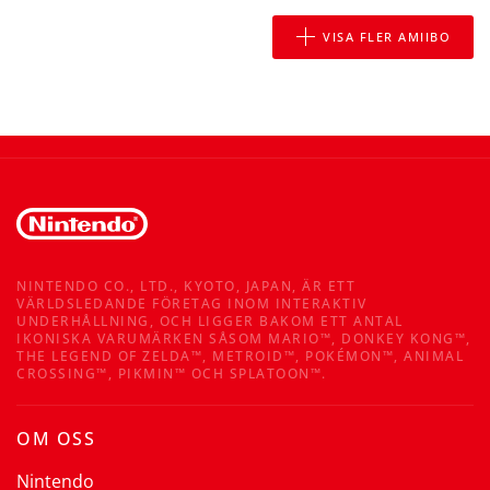
VISA FLER AMIIBO
NINTENDO CO., LTD., KYOTO, JAPAN, ÄR ETT
VÄRLDSLEDANDE FÖRETAG INOM INTERAKTIV
UNDERHÅLLNING, OCH LIGGER BAKOM ETT ANTAL
IKONISKA VARUMÄRKEN SÅSOM MARIO™, DONKEY KONG™,
THE LEGEND OF ZELDA™, METROID™, POKÉMON™, ANIMAL
CROSSING™, PIKMIN™ OCH SPLATOON™.
OM OSS
Nintendo