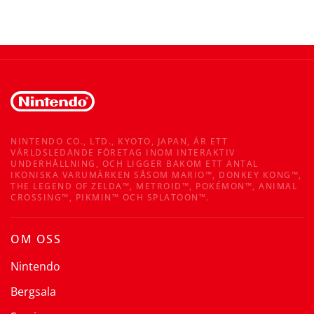
NINTENDO CO., LTD., KYOTO, JAPAN, ÄR ETT
VÄRLDSLEDANDE FÖRETAG INOM INTERAKTIV
UNDERHÅLLNING, OCH LIGGER BAKOM ETT ANTAL
IKONISKA VARUMÄRKEN SÅSOM MARIO™, DONKEY KONG™,
THE LEGEND OF ZELDA™, METROID™, POKÉMON™, ANIMAL
CROSSING™, PIKMIN™ OCH SPLATOON™.
OM OSS
Nintendo
Bergsala