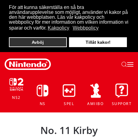
För att kunna säkerställa en så bra
användarupplevelse som möjligt, använder vi kakor på
Skip to main content
den här webbplatsen. Läs vår kakpolicy och
webbpolicy för mer information om vilken information vi
sparar och varför.
Kakpolicy
Webbpolicy
Avböj
Tillåt kakor!
NS2
NS
SPEL
AMIIBO
SUPPORT
No. 11 Kirby