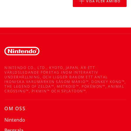
VISA FLER AMIIBO
NINTENDO CO., LTD., KYOTO, JAPAN, ÄR ETT
VÄRLDSLEDANDE FÖRETAG INOM INTERAKTIV
UNDERHÅLLNING, OCH LIGGER BAKOM ETT ANTAL
IKONISKA VARUMÄRKEN SÅSOM MARIO™, DONKEY KONG™,
THE LEGEND OF ZELDA™, METROID™, POKÉMON™, ANIMAL
CROSSING™, PIKMIN™ OCH SPLATOON™.
OM OSS
Nintendo
Bergsala