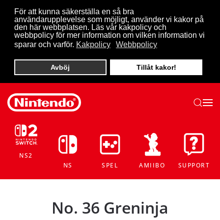
För att kunna säkerställa en så bra
användarupplevelse som möjligt, använder vi kakor på
Skip to main content
den här webbplatsen. Läs vår kakpolicy och
webbpolicy för mer information om vilken information vi
sparar och varför.
Kakpolicy
Webbpolicy
Avböj
Tillåt kakor!
NS2
NS
SPEL
AMIIBO
SUPPORT
No. 36 Greninja