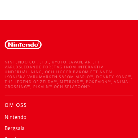
NINTENDO CO., LTD., KYOTO, JAPAN, ÄR ETT
VÄRLDSLEDANDE FÖRETAG INOM INTERAKTIV
UNDERHÅLLNING, OCH LIGGER BAKOM ETT ANTAL
IKONISKA VARUMÄRKEN SÅSOM MARIO™, DONKEY KONG™,
THE LEGEND OF ZELDA™, METROID™, POKÉMON™, ANIMAL
CROSSING™, PIKMIN™ OCH SPLATOON™.
OM OSS
Nintendo
Bergsala