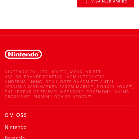
VISA FLER AMIIBO
NINTENDO CO., LTD., KYOTO, JAPAN, ÄR ETT
VÄRLDSLEDANDE FÖRETAG INOM INTERAKTIV
UNDERHÅLLNING, OCH LIGGER BAKOM ETT ANTAL
IKONISKA VARUMÄRKEN SÅSOM MARIO™, DONKEY KONG™,
THE LEGEND OF ZELDA™, METROID™, POKÉMON™, ANIMAL
CROSSING™, PIKMIN™ OCH SPLATOON™.
OM OSS
Nintendo
Bergsala