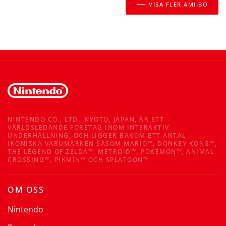
VISA FLER AMIIBO
NINTENDO CO., LTD., KYOTO, JAPAN, ÄR ETT
VÄRLDSLEDANDE FÖRETAG INOM INTERAKTIV
UNDERHÅLLNING, OCH LIGGER BAKOM ETT ANTAL
IKONISKA VARUMÄRKEN SÅSOM MARIO™, DONKEY KONG™,
THE LEGEND OF ZELDA™, METROID™, POKÉMON™, ANIMAL
CROSSING™, PIKMIN™ OCH SPLATOON™.
OM OSS
Nintendo