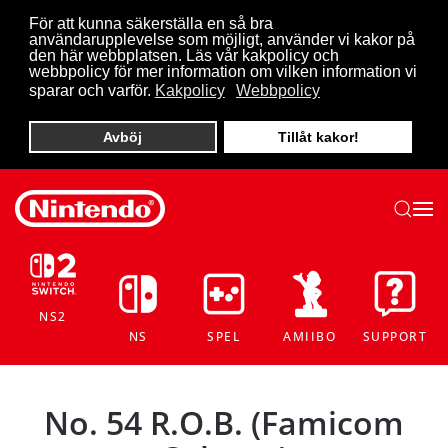
För att kunna säkerställa en så bra
användarupplevelse som möjligt, använder vi kakor på
Skip to main content
den här webbplatsen. Läs vår kakpolicy och
webbpolicy för mer information om vilken information vi
sparar och varför.
Kakpolicy
Webbpolicy
Avböj
Tillåt kakor!
NS2
NS
SPEL
AMIIBO
SUPPORT
No. 54 R.O.B. (Famicom