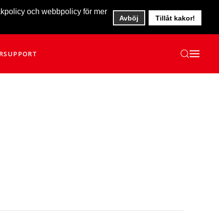
akpolicy och webbpolicy för mer
Avböj
Tillåt kakor!
R
SUPPORT