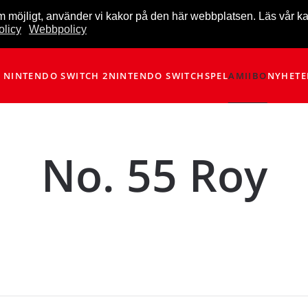
m möjligt, använder vi kakor på den här webbplatsen. Läs vår k
licy
Webbpolicy
NINTENDO SWITCH 2
NINTENDO SWITCH
SPEL
AMIIBO
NYHETE
No. 55 Roy