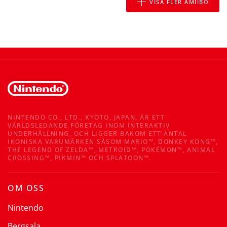
VISA FLER AMIIBO
NINTENDO CO., LTD., KYOTO, JAPAN, ÄR ETT
VÄRLDSLEDANDE FÖRETAG INOM INTERAKTIV
UNDERHÅLLNING, OCH LIGGER BAKOM ETT ANTAL
IKONISKA VARUMÄRKEN SÅSOM MARIO™, DONKEY KONG™,
THE LEGEND OF ZELDA™, METROID™, POKÉMON™, ANIMAL
CROSSING™, PIKMIN™ OCH SPLATOON™.
OM OSS
Nintendo
Bergsala