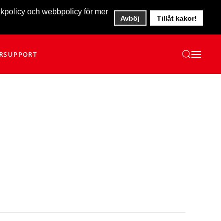
akpolicy och webbpolicy för mer
Avböj
Tillåt kakor!
R
SUPPORT