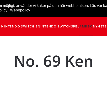
m möjligt, använder vi kakor på den här webbplatsen. Läs vår k
licy
Webbpolicy
NINTENDO SWITCH 2
NINTENDO SWITCH
SPEL
AMIIBO
NYHETE
No. 69 Ken