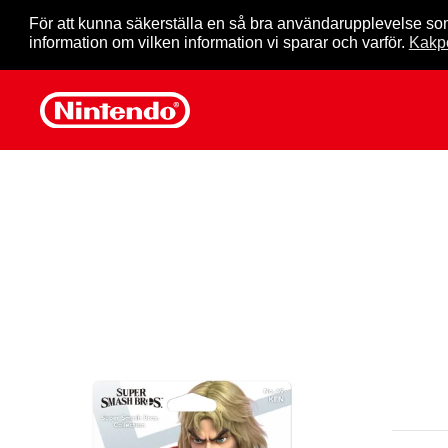
För att kunna säkerställa en så bra användarupplevelse so
information om vilken information vi sparar och varför.
Kakpo
Skip to main content