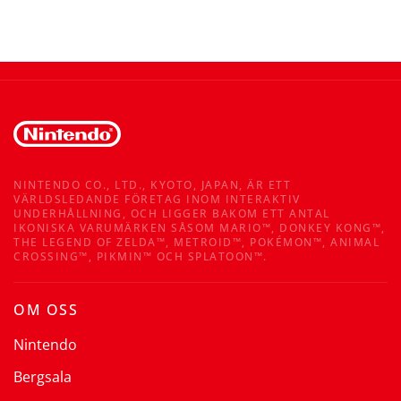
NINTENDO CO., LTD., KYOTO, JAPAN, ÄR ETT
VÄRLDSLEDANDE FÖRETAG INOM INTERAKTIV
UNDERHÅLLNING, OCH LIGGER BAKOM ETT ANTAL
IKONISKA VARUMÄRKEN SÅSOM MARIO™, DONKEY KONG™,
THE LEGEND OF ZELDA™, METROID™, POKÉMON™, ANIMAL
CROSSING™, PIKMIN™ OCH SPLATOON™.
OM OSS
Nintendo
Bergsala