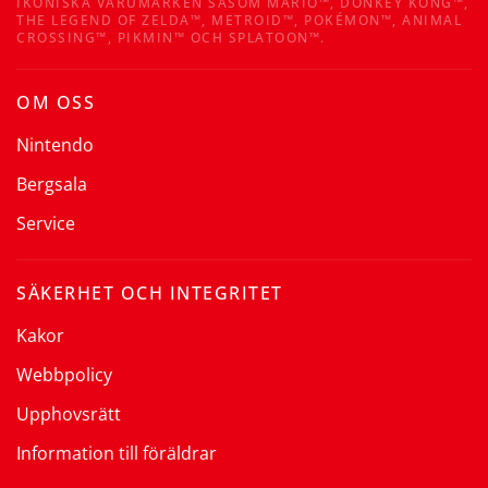
IKONISKA VARUMÄRKEN SÅSOM MARIO™, DONKEY KONG™,
THE LEGEND OF ZELDA™, METROID™, POKÉMON™, ANIMAL
CROSSING™, PIKMIN™ OCH SPLATOON™.
OM OSS
Nintendo
Bergsala
Service
SÄKERHET OCH INTEGRITET
Kakor
Webbpolicy
Upphovsrätt
Information till föräldrar