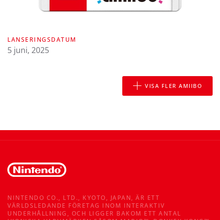
LANSERINGSDATUM
5 juni, 2025
VISA FLER AMIIBO
NINTENDO CO., LTD., KYOTO, JAPAN, ÄR ETT
VÄRLDSLEDANDE FÖRETAG INOM INTERAKTIV
UNDERHÅLLNING, OCH LIGGER BAKOM ETT ANTAL