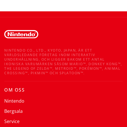
NINTENDO CO., LTD., KYOTO, JAPAN, ÄR ETT
VÄRLDSLEDANDE FÖRETAG INOM INTERAKTIV
UNDERHÅLLNING, OCH LIGGER BAKOM ETT ANTAL
IKONISKA VARUMÄRKEN SÅSOM MARIO™, DONKEY KONG™,
THE LEGEND OF ZELDA™, METROID™, POKÉMON™, ANIMAL
CROSSING™, PIKMIN™ OCH SPLATOON™.
OM OSS
Nintendo
Bergsala
Service