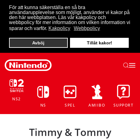
För att kunna säkerställa en så bra
användarupplevelse som möjligt, använder vi kakor på
Skip to main content
den här webbplatsen. Läs vår kakpolicy och
webbpolicy för mer information om vilken information vi
sparar och varför.
Kakpolicy
Webbpolicy
Avböj
Tillåt kakor!
NS2
NS
SPEL
AMIIBO
SUPPORT
Timmy & Tommy