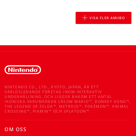
VISA FLER AMIIBO
NINTENDO CO., LTD., KYOTO, JAPAN, ÄR ETT
VÄRLDSLEDANDE FÖRETAG INOM INTERAKTIV
UNDERHÅLLNING, OCH LIGGER BAKOM ETT ANTAL
IKONISKA VARUMÄRKEN SÅSOM MARIO™, DONKEY KONG™,
THE LEGEND OF ZELDA™, METROID™, POKÉMON™, ANIMAL
CROSSING™, PIKMIN™ OCH SPLATOON™.
OM OSS