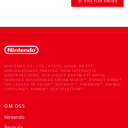
VISA FLER AMIIBO
NINTENDO CO., LTD., KYOTO, JAPAN, ÄR ETT
VÄRLDSLEDANDE FÖRETAG INOM INTERAKTIV
UNDERHÅLLNING, OCH LIGGER BAKOM ETT ANTAL
IKONISKA VARUMÄRKEN SÅSOM MARIO™, DONKEY KONG™,
THE LEGEND OF ZELDA™, METROID™, POKÉMON™, ANIMAL
CROSSING™, PIKMIN™ OCH SPLATOON™.
OM OSS
Nintendo
Bergsala