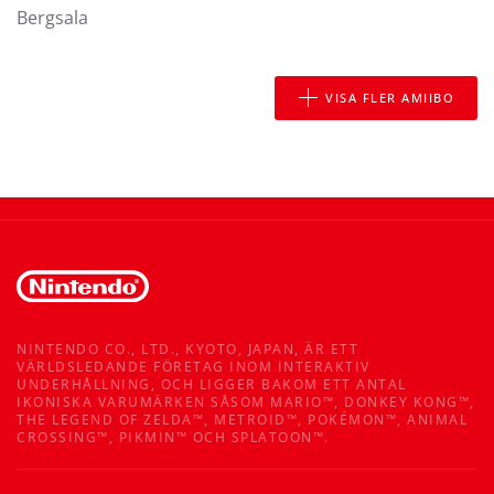
Bergsala
VISA FLER AMIIBO
NINTENDO CO., LTD., KYOTO, JAPAN, ÄR ETT
VÄRLDSLEDANDE FÖRETAG INOM INTERAKTIV
UNDERHÅLLNING, OCH LIGGER BAKOM ETT ANTAL
IKONISKA VARUMÄRKEN SÅSOM MARIO™, DONKEY KONG™,
THE LEGEND OF ZELDA™, METROID™, POKÉMON™, ANIMAL
CROSSING™, PIKMIN™ OCH SPLATOON™.