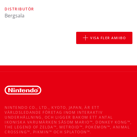
DISTRIBUTÖR
Bergsala
VISA FLER AMIIBO
NINTENDO CO., LTD., KYOTO, JAPAN, ÄR ETT
VÄRLDSLEDANDE FÖRETAG INOM INTERAKTIV
UNDERHÅLLNING, OCH LIGGER BAKOM ETT ANTAL
IKONISKA VARUMÄRKEN SÅSOM MARIO™, DONKEY KONG™,
THE LEGEND OF ZELDA™, METROID™, POKÉMON™, ANIMAL
CROSSING™, PIKMIN™ OCH SPLATOON™.