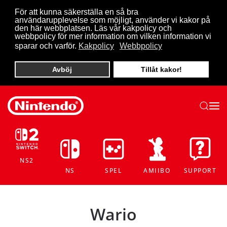
För att kunna säkerställa en så bra
användarupplevelse som möjligt, använder vi kakor på
Skip to main content
den här webbplatsen. Läs vår kakpolicy och
webbpolicy för mer information om vilken information vi
sparar och varför.
Kakpolicy
Webbpolicy
Avböj
Tillåt kakor!
NS2
NS
SPEL
AMIIBO
SUPPORT
Wario