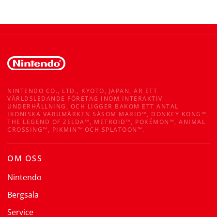
NINTENDO CO., LTD., KYOTO, JAPAN, ÄR ETT
VÄRLDSLEDANDE FÖRETAG INOM INTERAKTIV
UNDERHÅLLNING, OCH LIGGER BAKOM ETT ANTAL
IKONISKA VARUMÄRKEN SÅSOM MARIO™, DONKEY KONG™,
THE LEGEND OF ZELDA™, METROID™, POKÉMON™, ANIMAL
CROSSING™, PIKMIN™ OCH SPLATOON™.
OM OSS
Nintendo
Bergsala
Service