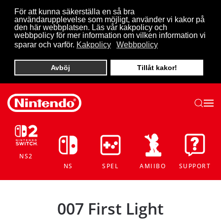
För att kunna säkerställa en så bra
användarupplevelse som möjligt, använder vi kakor på
Skip to main content
den här webbplatsen. Läs vår kakpolicy och
webbpolicy för mer information om vilken information vi
sparar och varför.
Kakpolicy
Webbpolicy
Avböj
Tillåt kakor!
NS2
NS
SPEL
AMIIBO
SUPPORT
007 First Light