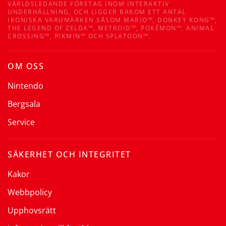
VÄRLDSLEDANDE FÖRETAG INOM INTERAKTIV
UNDERHÅLLNING, OCH LIGGER BAKOM ETT ANTAL
IKONISKA VARUMÄRKEN SÅSOM MARIO™, DONKEY KONG™,
THE LEGEND OF ZELDA™, METROID™, POKÉMON™, ANIMAL
CROSSING™, PIKMIN™ OCH SPLATOON™.
OM OSS
Nintendo
Bergsala
Service
SÄKERHET OCH INTEGRITET
Kakor
Webbpolicy
Upphovsrätt