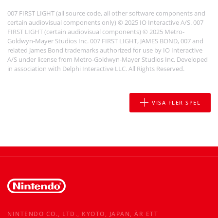
007 FIRST LIGHT (all source code, all other software components and
certain audiovisual components only) © 2025 IO Interactive A/S. 007
FIRST LIGHT (certain audiovisual components) © 2025 Metro-
Goldwyn-Mayer Studios Inc. 007 FIRST LIGHT, JAMES BOND, 007 and
related James Bond trademarks authorized for use by IO Interactive
A/S under license from Metro-Goldwyn-Mayer Studios Inc. Developed
in association with Delphi Interactive LLC. All Rights Reserved.
VISA FLER SPEL
NINTENDO CO., LTD., KYOTO, JAPAN, ÄR ETT