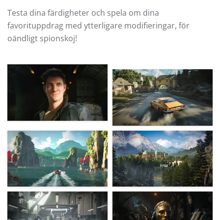
Testa dina färdigheter och spela om dina
favorituppdrag med ytterligare modifieringar, för
oändligt spionskoj!