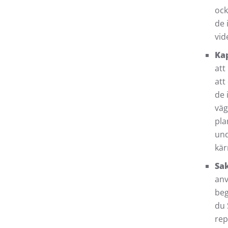
ock
de 
vid
Kap
att
att
de 
väg
pla
und
kär
Sak
anv
beg
du 
rep