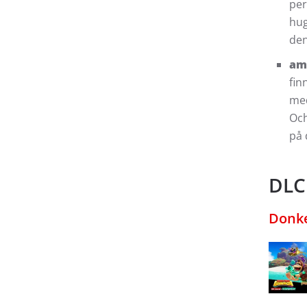
per
hug
den
am
fin
med
Och
på 
DLC
Donke