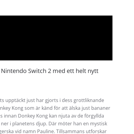
å Nintendo Switch 2 med ett helt nytt
 upptäckt just har gjorts i dess grottliknande
onkey Kong som är känd för att älska just bananer
is innan Donkey Kong kan njuta av de förgyllda
 ner i planetens djup. Där möter han en mystisk
ngerska vid namn Pauline. Tillsammans utforskar