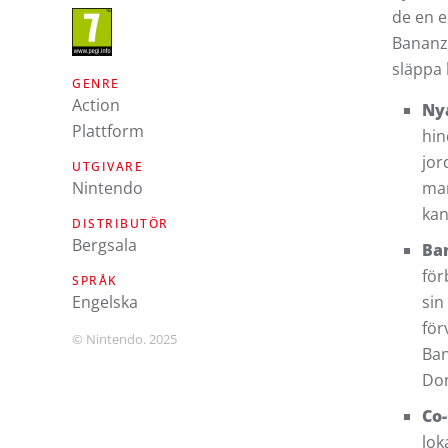
de en e
Bananza
släppa 
GENRE
Action
Nya
Plattform
hin
jor
UTGIVARE
mar
Nintendo
kan
DISTRIBUTÖR
Bergsala
Ba
för
SPRÅK
sin
engelska
för
© Nintendo. 2025
Ban
Don
Co-
lok