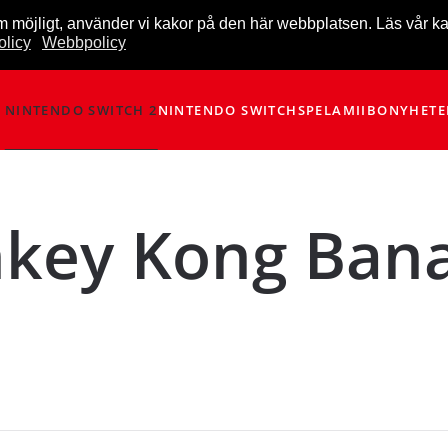
m möjligt, använder vi kakor på den här webbplatsen. Läs vår k
licy
Webbpolicy
NINTENDO SWITCH 2
NINTENDO SWITCH
SPEL
AMIIBO
NYHETE
key Kong Ban