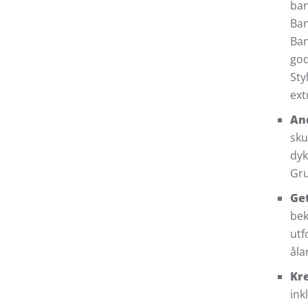
ban
Ban
Ban
god
Sty
ext
An
sku
dyk
Gru
Ge
bek
utf
åla
Kre
ink