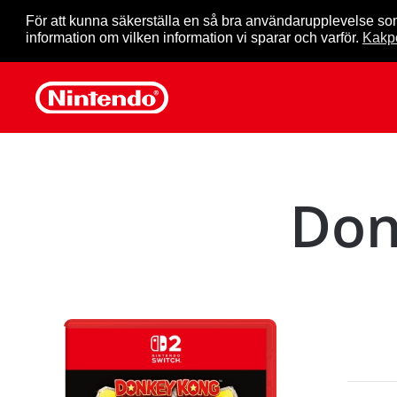
För att kunna säkerställa en så bra användarupplevelse so
information om vilken information vi sparar och varför.
Kakpo
Skip to main content
Don