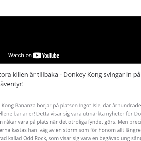
ora killen är tillbaka - Donkey Kong svingar in p
näventyr!
Kong Bananza börjar på platsen Ingot Isle, där århundradets
yllene bananer! Detta visar sig vara utmärkta nyheter för D
 råkar vara på plats när det otroliga fyndet görs. Men prec
rna kastas han iväg av en storm som för honom allt längre
erad kallad Odd Rock, som visar sig vara en begåvad ung så