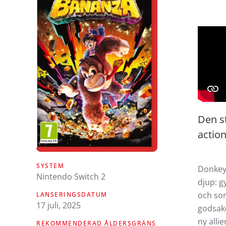
Den st
actio
SYSTEM
Donkey 
Nintendo Switch 2
djup: g
och som
LANSERINGSDATUM
17 juli, 2025
godsake
ny alli
REKOMMENDERAD ÅLDERSGRÄNS