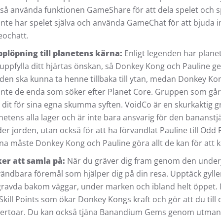
så använda funktionen GameShare för att dela spelet och s
inte har spelet själva och använda GameChat för att bjuda in v
eochatt.
plöpning till planetens kärna:
Enligt legenden har planet
 uppfylla ditt hjärtas önskan, så Donkey Kong och Pauline ge
 den ska kunna ta henne tillbaka till ytan, medan Donkey Ko
inte de enda som söker efter Planet Core. Gruppen som g
 dit för sina egna skumma syften. VoidCo är en skurkaktig 
netens alla lager och är inte bara ansvarig för den banan
er jorden, utan också för att ha förvandlat Pauline till Odd
na måste Donkey Kong och Pauline göra allt de kan för att 
er att samla på:
När du gräver dig fram genom den under
ändbara föremål som hjälper dig på din resa. Upptäck gy
ravda bakom väggar, under marken och ibland helt öppet.
Skill Points som ökar Donkey Kongs kraft och gör att du till oc
ertoar. Du kan också tjäna Banandium Gems genom utmanin