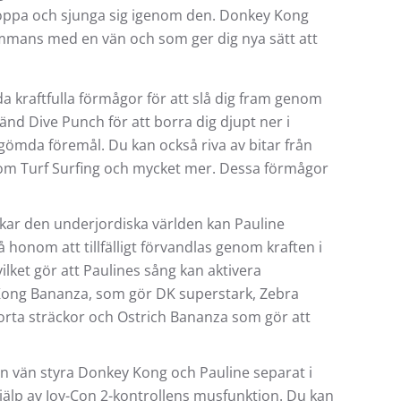
hoppa och sjunga sig igenom den. Donkey Kong
sammans med en vän och som ger dig nya sätt att
 kraftfulla förmågor för att slå dig fram genom
änd Dive Punch för att borra dig djupt ner i
a gömda föremål. Du kan också riva av bitar från
enom Turf Surfing och mycket mer. Dessa förmågor
kar den underjordiska världen kan Pauline
honom att tillfälligt förvandlas genom kraften i
lket gör att Paulines sång kan aktivera
 Kong Bananza, som gör DK superstark, Zebra
ta sträckor och Ostrich Bananza som gör att
n vän styra Donkey Kong och Pauline separat i
hjälp av Joy-Con 2-kontrollens musfunktion. Du kan