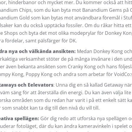
or, hinderbanor och mycket mer. Du kommer också att hit
andium Chips, som du kan byta mot Banandium Gems på Ch
andium Gold som kan bytas mot användbara föremål i Stuf
saker kan du också upptäcka fossiler. Om du råkar hitta ett 
le Shops och byta det mot olika modeprylar för Donkey Kon
ra fördelar, samt pälsfärger för DK.
dra nya och välkända ansikten:
Medan Donkey Kong och 
rkaktiga verksamhet stöter de på många invånare i den und
er även bekanta ansikten som Cranky Kong och hans följe
mpy Kong, Poppy Kong och andra som arbetar för VoidCo:s
taways och Eelevators
: Unna dig en så kallad Getaway när
väm säng för att återställa din energi. Du kan även välja lit
orska områden som du redan har varit i på ett enkelt sätt 
r som snabbt kan ta dig till den nivå du vill till.
ativa spellägen:
Gör dig redo att utforska nya spellägen 
luderar fotoläget, där du kan ändra kameravinkeln i spelet oc