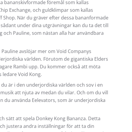
ta bananskivformade föremål som kallas
ip Exchange, och guldklimpar som kallas
f Shop. När du gräver efter dessa bananformade
sådant under dina utgrävningar kan du ta det till
g och Pauline, som nästan alla har användbara
Pauline avslöjar mer om Void Companys
erjordiska världen. Förutom de gigantiska Elders
slagare Rambi upp. Du kommer också att möta
 ledare Void Kong.
 du är i den underjordiska världen och sov i en
e musik att njuta av medan du vilar. Och om du vill
kan du använda Eelevators, som är underjordiska
och sätt att spela Donkey Kong Bananza. Detta
h justera andra inställningar för att ta din