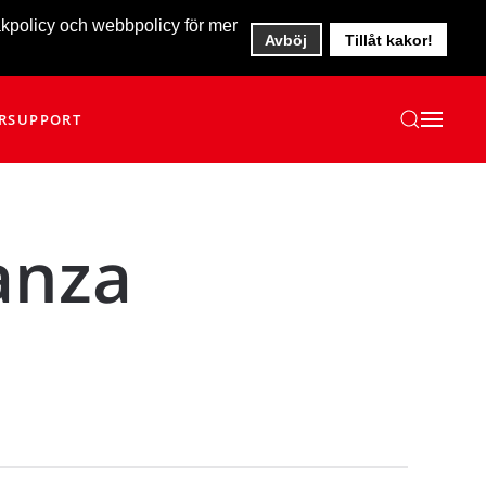
akpolicy och webbpolicy för mer
Avböj
Tillåt kakor!
R
SUPPORT
anza