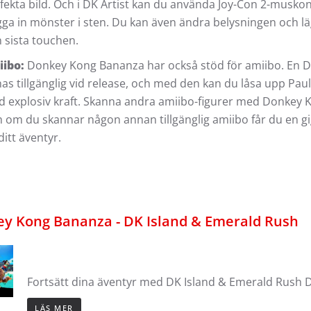
fekta bild. Och i DK Artist kan du använda Joy-Con 2-muskon
ga in mönster i sten. Du kan även ändra belysningen och lägg
 sista touchen.
iibo:
Donkey Kong Bananza har också stöd för amiibo. En 
nas tillgänglig vid release, och med den kan du låsa upp Paul
 explosiv kraft. Skanna andra amiibo-figurer med Donkey K
 om du skannar någon annan tillgänglig amiibo får du en gi
ditt äventyr.
y Kong Bananza - DK Island & Emerald Rush
Fortsätt dina äventyr med DK Island & Emerald Rush 
LÄS MER