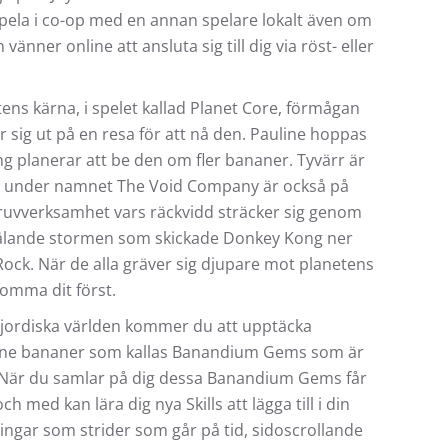
pela i co-op med en annan spelare lokalt även om
änner online att ansluta sig till dig via röst- eller
ens kärna, i spelet kallad Planet Core, förmågan
r sig ut på en resa för att nå den. Pauline hoppas
ng planerar att be den om fler bananer. Tyvärr är
år under namnet The Void Company är också på
gruvverksamhet vars räckvidd sträcker sig genom
stjälande stormen som skickade Donkey Kong ner
 Rock. När de alla gräver sig djupare mot planetens
komma dit först.
jordiska världen kommer du att upptäcka
llene bananer som kallas Banandium Gems som är
 När du samlar på dig dessa Banandium Gems får
h med kan lära dig nya Skills att lägga till i din
gar som strider som går på tid, sidoscrollande