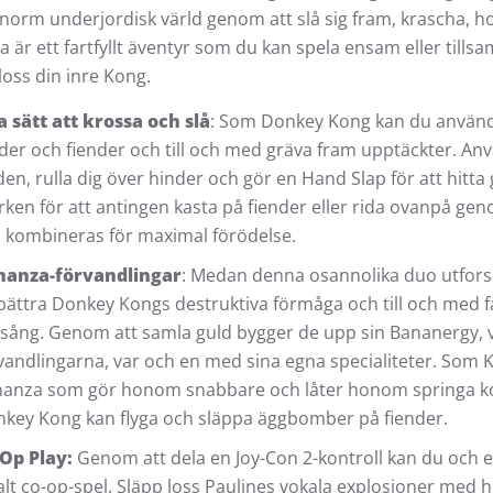
norm underjordisk värld genom att slå sig fram, krascha, 
 är ett fartfyllt äventyr som du kan spela ensam eller till
loss din inre Kong.
 sätt att krossa och slå
: Som Donkey Kong kan du använda
der och fiender och till och med gräva fram upptäckter. Anv
den, rulla dig över hinder och gör en Hand Slap för att hitt
ken för att antingen kasta på fiender eller rida ovanpå g
 kombineras för maximal förödelse.
nanza-förvandlingar
: Medan denna osannolika duo utfors
bättra Donkey Kongs destruktiva förmåga och till och med få 
 sång. Genom att samla guld bygger de upp sin Bananergy, vi
vandlingarna, var och en med sina egna specialiteter. Som
anza som gör honom snabbare och låter honom springa kor
key Kong kan flyga och släppa äggbomber på fiender.
Op Play:
Genom att dela en Joy-Con 2-kontroll kan du och e
alt co-op-spel. Släpp loss Paulines vokala explosioner med 