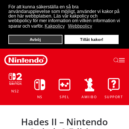
För att kunna säkerställa en så bra
användarupplevelse som möjligt, använder vi kakor på
Skip to main content
den här webbplatsen. Läs vår kakpolicy och
webbpolicy för mer information om vilken information vi
sparar och varför.
Kakpolicy
Webbpolicy
Avböj
Tillåt kakor!
NS2
NS
SPEL
AMIIBO
SUPPORT
Hades II – Nintendo