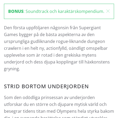
BONUS
: Soundtrack och karaktärskompendium.
Den första uppföljaren någonsin från Supergiant
Games bygger på de bästa aspekterna av den
ursprungliga gudliknande rogue-liknande dungeon
crawlern i en helt ny, actionfylld, oändligt omspelbar
upplevelse som är rotad i den grekiska mytens
underjord och dess djupa kopplingar till häxkonstens
gryning.
STRID BORTOM UNDERJORDEN
Som den odödliga prinsessan av underjorden
utforskar du en större och djupare mytisk värld och
besegrar tidens titan med Olympens hela styrka bakom
dig, i en svepande berättelse som ständigt utvecklas