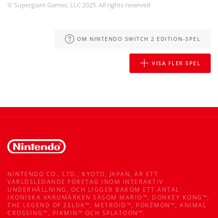
© Supergiant Games, LLC 2025. All rights reserved
OM NINTENDO SWITCH 2 EDITION-SPEL
VISA FLER SPEL
NINTENDO CO., LTD., KYOTO, JAPAN, ÄR ETT
VÄRLDSLEDANDE FÖRETAG INOM INTERAKTIV
UNDERHÅLLNING, OCH LIGGER BAKOM ETT ANTAL
IKONISKA VARUMÄRKEN SÅSOM MARIO™, DONKEY KONG™,
THE LEGEND OF ZELDA™, METROID™, POKÉMON™, ANIMAL
CROSSING™, PIKMIN™ OCH SPLATOON™.