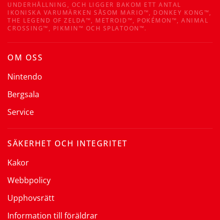
UNDERHÅLLNING, OCH LIGGER BAKOM ETT ANTAL
IKONISKA VARUMÄRKEN SÅSOM MARIO™, DONKEY KONG™,
THE LEGEND OF ZELDA™, METROID™, POKÉMON™, ANIMAL
CROSSING™, PIKMIN™ OCH SPLATOON™.
OM OSS
Nintendo
Bergsala
Service
SÄKERHET OCH INTEGRITET
Kakor
Webbpolicy
Upphovsrätt
Information till föräldrar