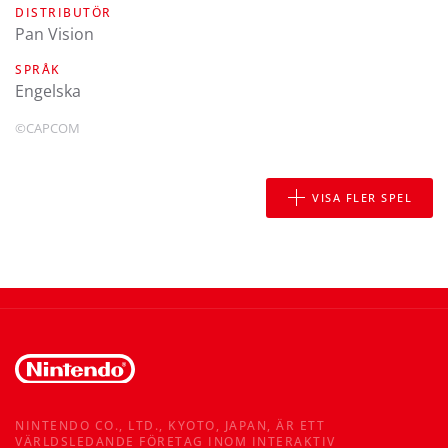
DISTRIBUTÖR
Pan Vision
SPRÅK
engelska
©CAPCOM
VISA FLER SPEL
NINTENDO CO., LTD., KYOTO, JAPAN, ÄR ETT
VÄRLDSLEDANDE FÖRETAG INOM INTERAKTIV