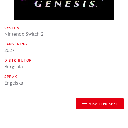
SYSTEM
Nintendo Switch 2
LANSERING
2027
DISTRIBUTÖR
Bergsala
SPRÅK
engelska
VISA FLER SPEL