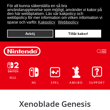
För att kunna säkerställa en så bra
användarupplevelse som möjligt, använder vi kakor på
Skip to main content
den här webbplatsen. Läs vår kakpolicy och
webbpolicy för mer information om vilken information vi
sparar och varför.
Kakpolicy
Webbpolicy
Avböj
Tillåt kakor!
NS2
NS
SPEL
AMIIBO
SUPPORT
Xenoblade Genesis