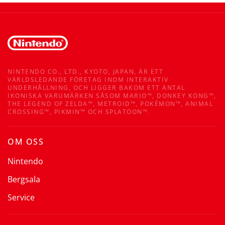
NINTENDO CO., LTD., KYOTO, JAPAN, ÄR ETT
VÄRLDSLEDANDE FÖRETAG INOM INTERAKTIV
UNDERHÅLLNING, OCH LIGGER BAKOM ETT ANTAL
IKONISKA VARUMÄRKEN SÅSOM MARIO™, DONKEY KONG™,
THE LEGEND OF ZELDA™, METROID™, POKÉMON™, ANIMAL
CROSSING™, PIKMIN™ OCH SPLATOON™.
OM OSS
Nintendo
Bergsala
Service