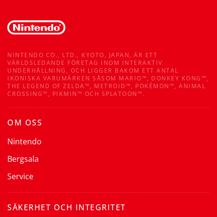
NINTENDO CO., LTD., KYOTO, JAPAN, ÄR ETT
VÄRLDSLEDANDE FÖRETAG INOM INTERAKTIV
UNDERHÅLLNING, OCH LIGGER BAKOM ETT ANTAL
IKONISKA VARUMÄRKEN SÅSOM MARIO™, DONKEY KONG™,
THE LEGEND OF ZELDA™, METROID™, POKÉMON™, ANIMAL
CROSSING™, PIKMIN™ OCH SPLATOON™.
OM OSS
Nintendo
Bergsala
Service
SÄKERHET OCH INTEGRITET