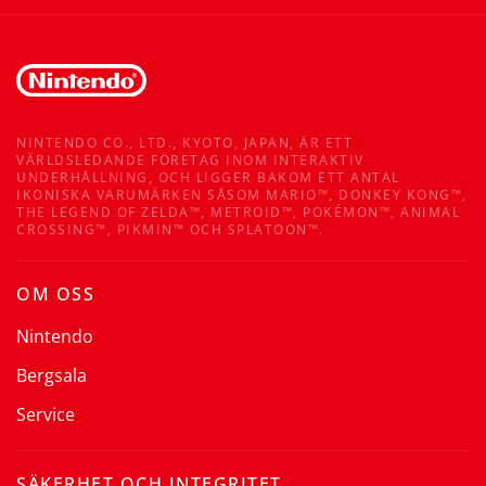
NINTENDO CO., LTD., KYOTO, JAPAN, ÄR ETT
VÄRLDSLEDANDE FÖRETAG INOM INTERAKTIV
UNDERHÅLLNING, OCH LIGGER BAKOM ETT ANTAL
IKONISKA VARUMÄRKEN SÅSOM MARIO™, DONKEY KONG™,
THE LEGEND OF ZELDA™, METROID™, POKÉMON™, ANIMAL
CROSSING™, PIKMIN™ OCH SPLATOON™.
OM OSS
Nintendo
Bergsala
Service
SÄKERHET OCH INTEGRITET