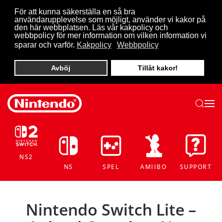
För att kunna säkerställa en så bra
användarupplevelse som möjligt, använder vi kakor på
Skip to main content
den här webbplatsen. Läs vår kakpolicy och
webbpolicy för mer information om vilken information vi
sparar och varför.
Kakpolicy
Webbpolicy
Avböj
Tillåt kakor!
NS2
NS
SPEL
AMIIBO
SUPPORT
Nintendo Switch Lite –