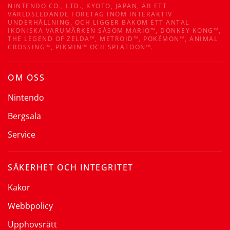
NINTENDO CO., LTD., KYOTO, JAPAN, ÄR ETT
VÄRLDSLEDANDE FÖRETAG INOM INTERAKTIV
UNDERHÅLLNING, OCH LIGGER BAKOM ETT ANTAL
IKONISKA VARUMÄRKEN SÅSOM MARIO™, DONKEY KONG™,
THE LEGEND OF ZELDA™, METROID™, POKÉMON™, ANIMAL
CROSSING™, PIKMIN™ OCH SPLATOON™.
OM OSS
Nintendo
Bergsala
Service
SÄKERHET OCH INTEGRITET
Kakor
Webbpolicy
Upphovsrätt