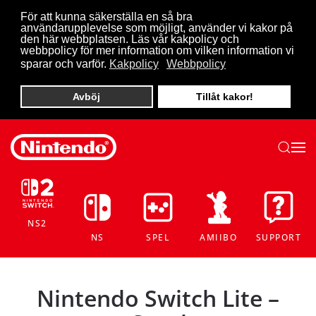
För att kunna säkerställa en så bra
användarupplevelse som möjligt, använder vi kakor på
Skip to main content
den här webbplatsen. Läs vår kakpolicy och
webbpolicy för mer information om vilken information vi
sparar och varför.
Kakpolicy
Webbpolicy
Avböj
Tillåt kakor!
NS2
NS
SPEL
AMIIBO
SUPPORT
Nintendo Switch Lite –