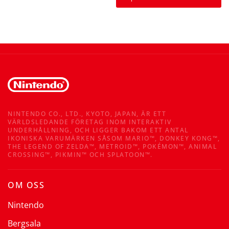
NINTENDO CO., LTD., KYOTO, JAPAN, ÄR ETT
VÄRLDSLEDANDE FÖRETAG INOM INTERAKTIV
UNDERHÅLLNING, OCH LIGGER BAKOM ETT ANTAL
IKONISKA VARUMÄRKEN SÅSOM MARIO™, DONKEY KONG™,
THE LEGEND OF ZELDA™, METROID™, POKÉMON™, ANIMAL
CROSSING™, PIKMIN™ OCH SPLATOON™.
OM OSS
Nintendo
Bergsala