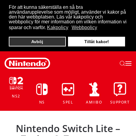
För att kunna säkerställa en så bra
användarupplevelse som möjligt, använder vi kakor på
Skip to main content
den här webbplatsen. Läs vår kakpolicy och
webbpolicy för mer information om vilken information vi
sparar och varför.
Kakpolicy
Webbpolicy
Avböj
Tillåt kakor!
NS2
NS
SPEL
AMIIBO
SUPPORT
Nintendo Switch Lite –